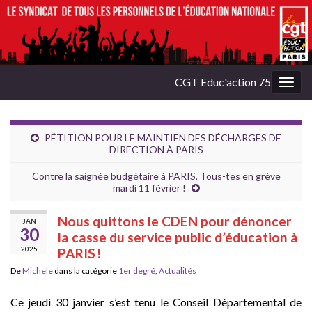
CGT Educ'action 75
Togg
navig
PÉTITION POUR LE MAINTIEN DES DÉCHARGES DE
DIRECTION À PARIS
Contre la saignée budgétaire à PARIS, Tous-tes en grève
mardi 11 février !
Nous quittons le CDEN pour dénoncer
JAN
30
la casse du service public d’éducation à
2025
PARIS !
De
Michele
dans la catégorie
1er degré
,
Actualités
Ce jeudi 30 janvier s’est tenu le Conseil Départemental de