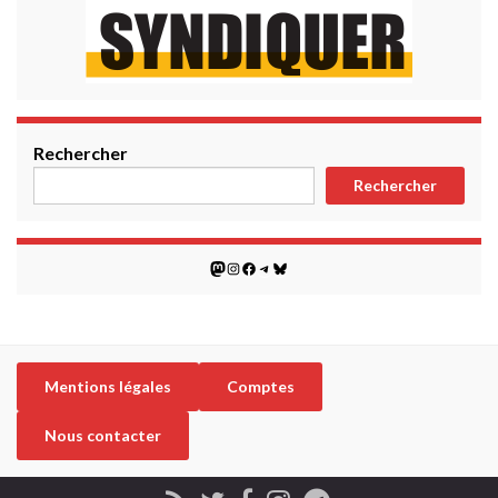
Rechercher
Rechercher
Mastodon
Instagram
Facebook
Telegram
Bluesky
Mentions légales
Comptes
Nous contacter