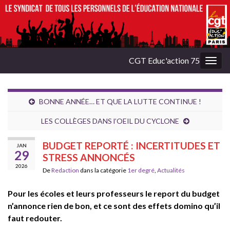
CGT Educ'action 75
Togg
navig
BONNE ANNÉE… ET QUE LA LUTTE CONTINUE !
LES COLLÈGES DANS l’OEIL DU CYCLONE
BUDGET REPORTÉ : INCERTITUDES ET
JAN
29
STRESS ANNONCÉS
2026
De
Redaction
dans la catégorie
1er degré
,
Actualités
Pour les écoles et leurs professeurs le report du budget
n’annonce rien de bon, et ce sont des effets domino qu’il
faut redouter.