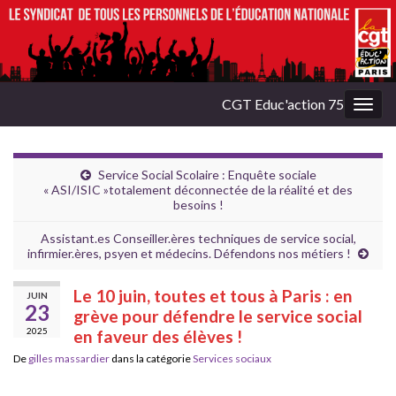
CGT Educ'action 75
Togg
navig
Service Social Scolaire : Enquête sociale
« ASI/ISIC »totalement déconnectée de la réalité et des
besoins !
Assistant.es Conseiller.ères techniques de service social,
infirmier.ères, psyen et médecins. Défendons nos métiers !
Le 10 juin, toutes et tous à Paris : en
JUIN
23
grève pour défendre le service social
2025
en faveur des élèves !
De
gilles massardier
dans la catégorie
Services sociaux